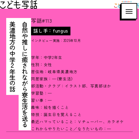
博報堂教育財団
こども写話
こども研究所
写話#113
美濃地方の中学２年生の話
自然や推しに癒されながら寮生活を送る
話し手：fungus
インタビュー実施：2025年10月
学年：中学2年生
性別：女性
居住地：岐阜県美濃地方
同居家族：—（寮生活）
部活動・クラブ：イラスト部、写真部ほか
学習塾：—
習い事：—
趣味：絵を描くこと
特技：誕生日を覚えること
最近ハマっていること：Ｖチューバー、カラオケ
これからやりたいこと／なりたいもの：—