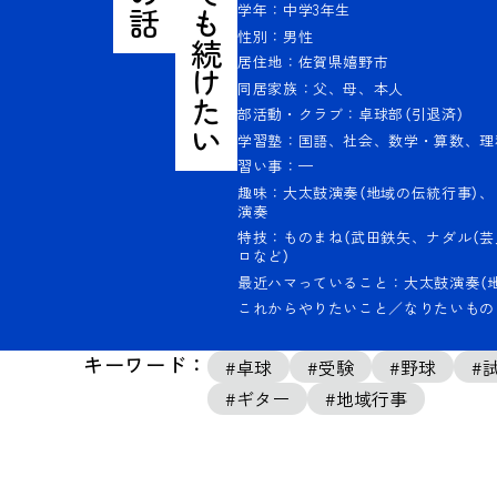
学年：中学3年生
性別：男性
居住地：佐賀県嬉野市
同居家族：父、母、本人
部活動・クラブ：卓球部（引退済）
学習塾：国語、社会、数学・算数、理
習い事：—
趣味：大太鼓演奏（地域の伝統行事）
演奏
特技：ものまね（武田鉄矢、ナダル（芸
ロなど）
最近ハマっていること：大太鼓演奏（
これからやりたいこと／なりたいもの
キーワード：
卓球
受験
野球
ギター
地域行事