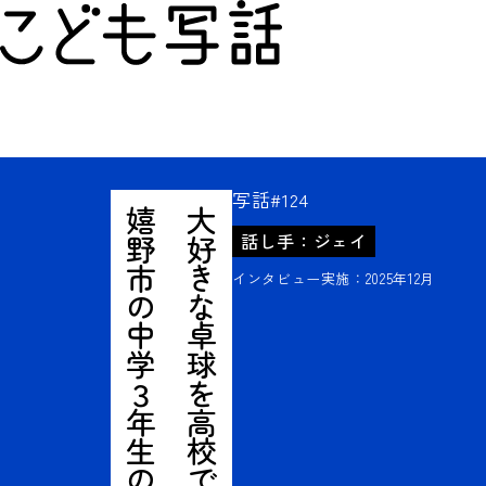
こども写話
写話#124
嬉野市の中学３年生の話
大好きな卓球を高校でも続けたい
話し手：ジェイ
インタビュー実施：2025年12月