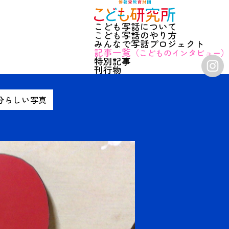
こども写話について
博報堂教育財団こども研究所
こども写話のやり方
みんなで写話プロジェクト
記事一覧
（こどものインタビュー）
特別記事
刊行物
分らしい写真