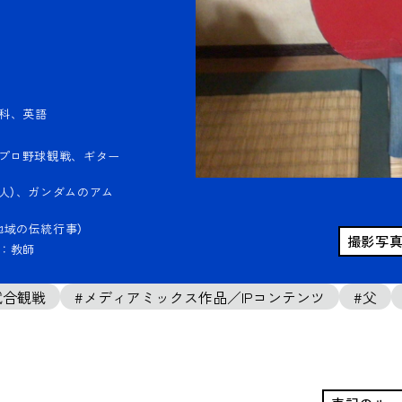
科、英語
、プロ野球観戦、ギター
人）、ガンダムのアム
地域の伝統行事）
撮影写
：教師
試合観戦
メディアミックス作品／IPコンテンツ
父