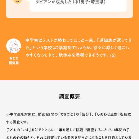
タピアンが成長した（中1男子・埼玉県）
中学生はテストが終わってほっと一息。「通知表が返ってき
た」という学校は2学期制でしょうか。徐々に涼しく過ごし
やすくなってきて、秋休みを満喫できそうです。(S)
おとな
研究員
調査概要
小中学生を対象に、前週１週間の「できごと」や「気分」、「しあわせ点数」を聴取
する調査です。
子どもの「いま」を知るとともに、1年を通して隔週で調査することで、1年間の子
どもの心の動きや、それに影響している要因を明らかにすることを目的としていま