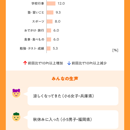
12.0
学校行事
9.3
塾･習いごと
8.0
スポーツ
6.0
おでかけ･旅行
6.0
食事･食べもの
5.3
勉強･テスト･成績
[%]
前回比で10Pt以上増加
前回比で10Pt以上減少
みんなの生声
涼しくなってきた（小6女子・兵庫県）
秋休みに入った（小5男子・福岡県）