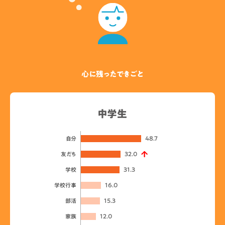
心に残ったできごと
中学生
48.7
自分
32.0
友だち
31.3
学校
16.0
学校行事
15.3
部活
12.0
家族