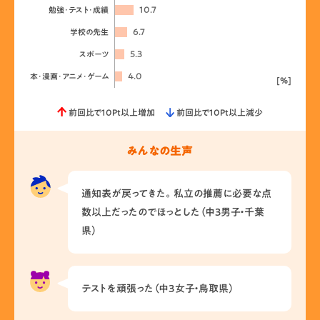
10.7
勉強･テスト･成績
6.7
学校の先生
5.3
スポーツ
4.0
本･漫画･アニメ･ゲーム
[%]
前回比で10Pt以上増加
前回比で10Pt以上減少
みんなの生声
通知表が戻ってきた。私立の推薦に必要な点
数以上だったのでほっとした（中3男子・千葉
県）
テストを頑張った（中3女子・鳥取県）