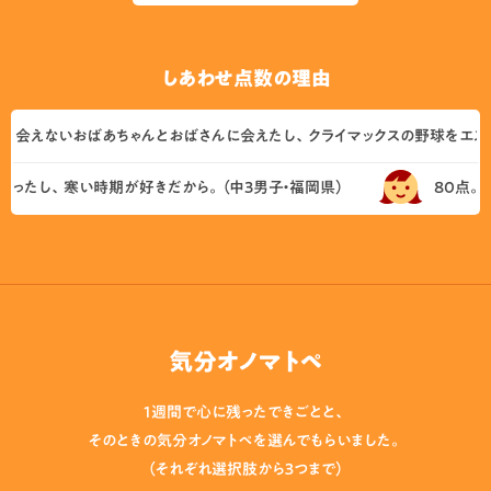
しあわせ点数の理由
会えないおばあちゃんとおばさんに会えたし、クライマックスの野球をエスコン
ったし、寒い時期が好きだから。（中3男子・福岡県）
80点。友達
気分オノマトペ
1週間で心に残ったできごとと、
そのときの気分オノマトペを選んでもらいました。
（それぞれ選択肢から３つまで）