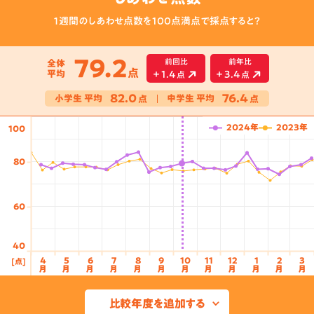
１週間のしあわせ点数を100点満点で採点すると？
79.2
前回比
前年比
全体
点
平均
+
1.4
+
3.4
点
点
82.0
76.4
小学生
平均
中学生
平均
点
点
2024年
2023年
100
80
60
40
4
5
6
7
8
9
10
11
12
1
2
3
[点]
3月
4月
5月
6月
7月
8月
9月
10月
11月
12月
1月
2月
3月
月
月
月
月
月
月
月
月
月
月
月
月
比較年度を追加する