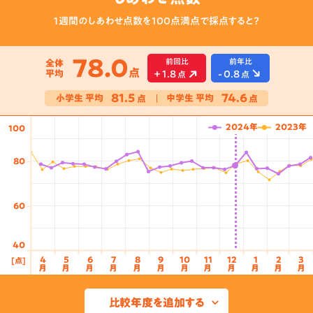
１週間のしあわせ点数を100点満点で採点すると？
78.0
前回比
前年比
全体
点
平均
+
1.8
-
0.8
点
点
81.5
74.6
小学生
平均
中学生
平均
点
点
2024年
2023年
100
80
60
40
4
5
6
7
8
9
10
11
12
1
2
3
[点]
3月
4月
5月
6月
7月
8月
9月
10月
11月
12月
1月
2月
3月
月
月
月
月
月
月
月
月
月
月
月
月
比較年度を追加する