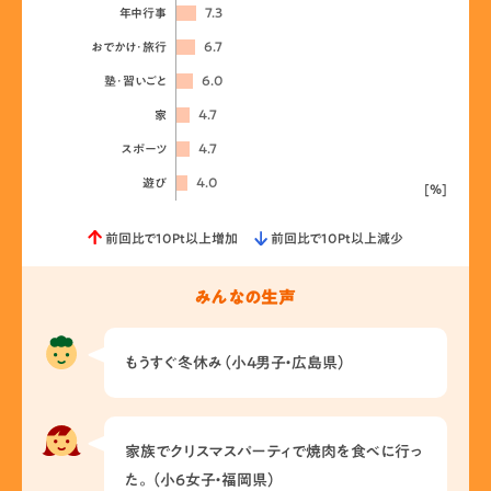
7.3
年中行事
6.7
おでかけ･旅行
6.0
塾･習いごと
4.7
家
4.7
スポーツ
4.0
遊び
[%]
前回比で10Pt以上増加
前回比で10Pt以上減少
みんなの生声
もうすぐ冬休み（小4男子・広島県）
家族でクリスマスパーティで焼肉を食べに行っ
た。（小6女子・福岡県）