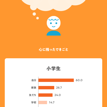
心に残ったできごと
小学生
60.0
自分
26.7
家族
24.0
友だち
14.7
学校