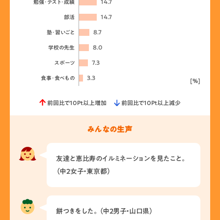
14.7
勉強･テスト･成績
14.7
部活
8.7
塾･習いごと
8.0
学校の先生
7.3
スポーツ
3.3
食事･食べもの
[%]
前回比で10Pt以上増加
前回比で10Pt以上減少
みんなの生声
友達と恵比寿のイルミネーションを見たこと。
（中2女子・東京都）
餅つきをした。（中2男子・山口県）