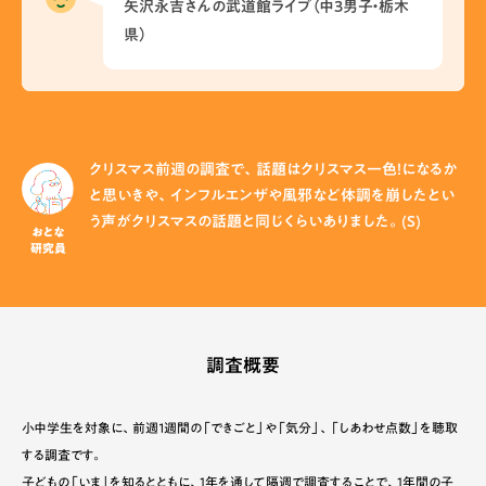
矢沢永吉さんの武道館ライブ（中3男子・栃木
県）
クリスマス前週の調査で、話題はクリスマス一色！になるか
と思いきや、インフルエンザや風邪など体調を崩したとい
う声がクリスマスの話題と同じくらいありました。(S)
おとな
研究員
調査概要
小中学生を対象に、前週１週間の「できごと」や「気分」、「しあわせ点数」を聴取
する調査です。
子どもの「いま」を知るとともに、1年を通して隔週で調査することで、1年間の子