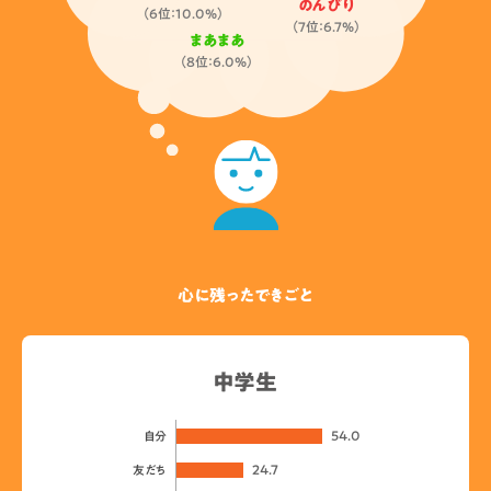
のんびり
（6位：10.0%）
（7位：6.7%）
まあまあ
（8位：6.0%）
心に残ったできごと
中学生
54.0
自分
24.7
友だち