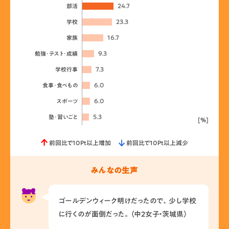
24.7
部活
23.3
学校
16.7
家族
9.3
勉強･テスト･成績
7.3
学校行事
6.0
食事･食べもの
6.0
スポーツ
5.3
塾･習いごと
[%]
前回比で10Pt以上増加
前回比で10Pt以上減少
みんなの生声
ゴールデンウィーク明けだったので、少し学校
に行くのが面倒だった。（中2女子・茨城県）