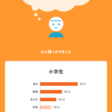
心に残ったできごと
小学生
60.7
自分
35.3
家族
26.0
友だち
18.0
学校