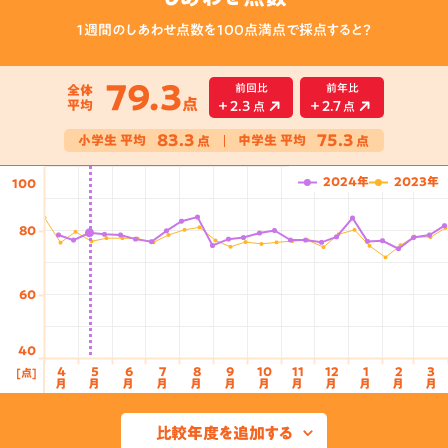
１週間のしあわせ点数を100点満点で採点すると？
79.3
前回比
前年比
全体
点
平均
+
2.3
+
2.7
点
点
83.3
75.3
小学生
平均
中学生
平均
点
点
2024年
2023年
100
80
60
40
4
5
6
7
8
9
10
11
12
1
2
3
[点]
3月
4月
5月
6月
7月
8月
9月
10月
11月
12月
1月
2月
3月
月
月
月
月
月
月
月
月
月
月
月
月
比較年度を追加する