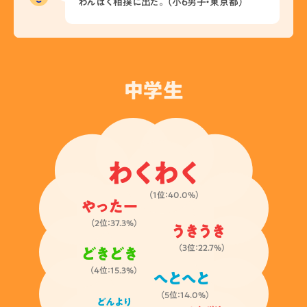
わんぱく相撲に出た。（小6男子・東京都）
中学生
わくわく
（1位：40.0%）
やったー
（2位：37.3%）
うきうき
（3位：22.7%）
どきどき
（4位：15.3%）
へとへと
（5位：14.0%）
どんより