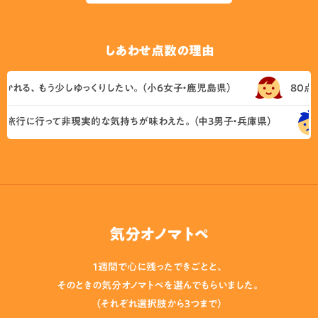
しあわせ点数の理由
れる、もう少しゆっくりしたい。（小6女子・鹿児島県）
80点。運
行に行って非現実的な気持ちが味わえた。（中3男子・兵庫県）
気分オノマトペ
1週間で心に残ったできごとと、
そのときの気分オノマトペを選んでもらいました。
（それぞれ選択肢から３つまで）