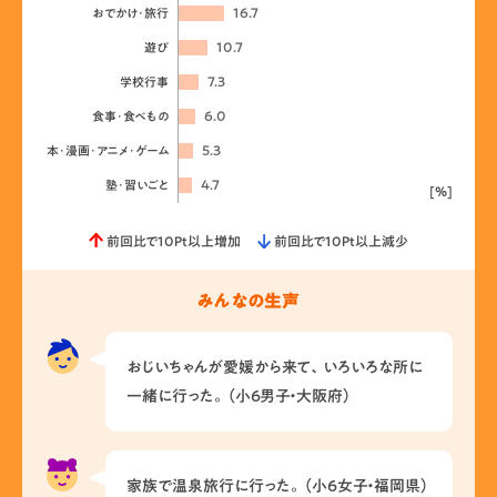
16.7
おでかけ･旅行
10.7
遊び
7.3
学校行事
6.0
食事･食べもの
5.3
本･漫画･アニメ･ゲーム
4.7
塾･習いごと
[%]
前回比で10Pt以上増加
前回比で10Pt以上減少
みんなの生声
おじいちゃんが愛媛から来て、いろいろな所に
一緒に行った。（小6男子・大阪府）
家族で温泉旅行に行った。（小6女子・福岡県）