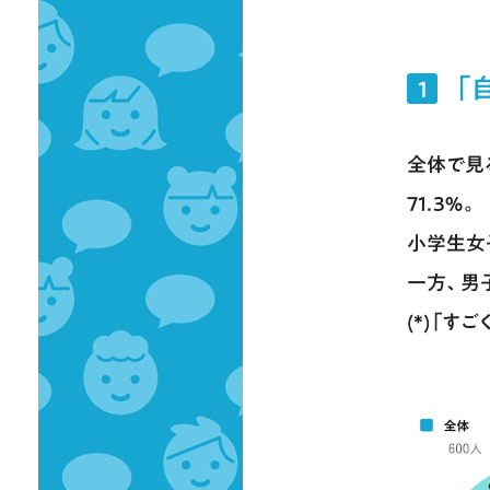
「
1
全体で見
71.3％。
小学生女
一方、男
(*)「す