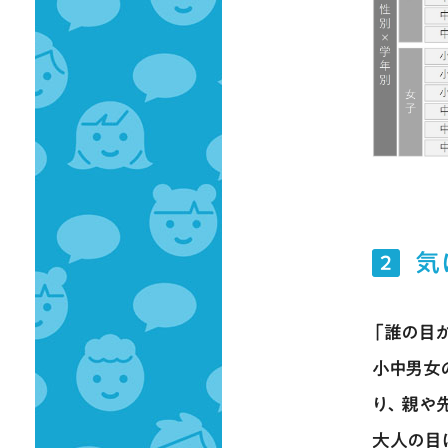
気
2
「誰の目
小中男女
り、親や
大人の目に