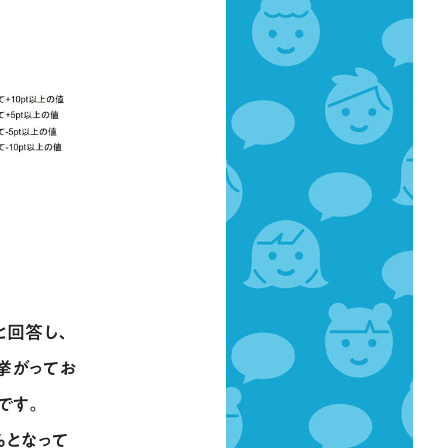
と回答し、
挙がってお
です。
％となって