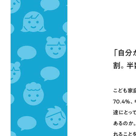
「自分
割。半
こども家
70.4％
達にとっ
あるのか
れること