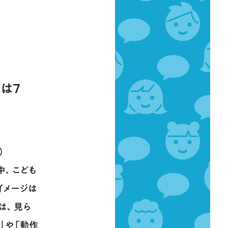
は７
）
中、こども
イメージは
は、見ら
」や「動作