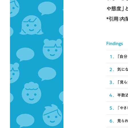
や態度」
*引用：
Findings
1
.
「自分
2
.
気にな
3
.
「見
4
.
半数近
5
.
『やさ
6
.
見ら