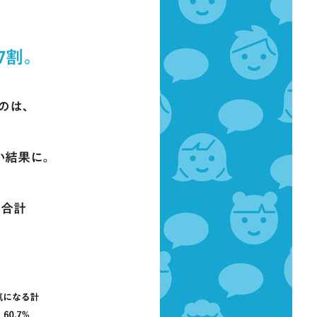
7割。
のは、
い結果に。
の合計