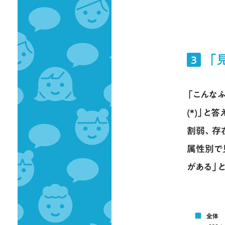
「
3
「こんな
(*)」と
割弱、存
属性別で
がある」と