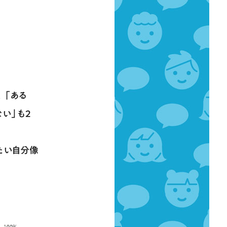
、「ある
ない」も2
たい自分像