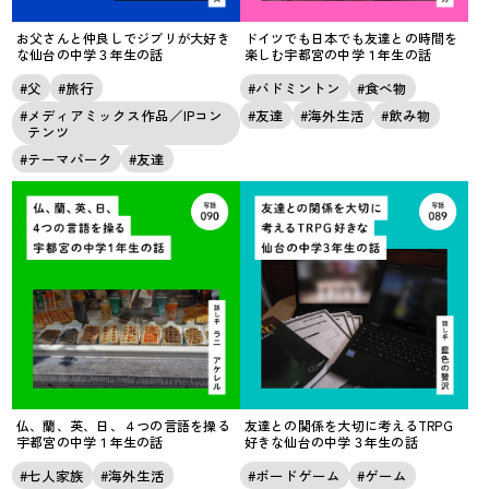
お父さんと仲良しでジブリが大好き
ドイツでも日本でも友達との時間を
な仙台の中学３年生の話
楽しむ宇都宮の中学１年生の話
父
旅行
バドミントン
食べ物
メディアミックス作品／IPコン
友達
海外生活
飲み物
テンツ
テーマパーク
友達
仏、蘭、英、日、４つの言語を操る
友達との関係を大切に考えるTRPG
宇都宮の中学１年生の話
好きな仙台の中学３年生の話
七人家族
海外生活
ボードゲーム
ゲーム