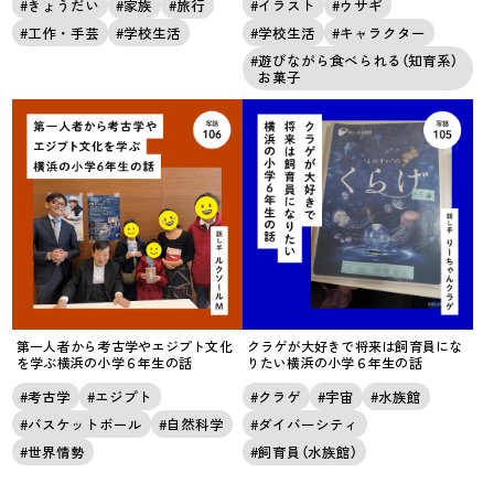
きょうだい
家族
旅行
イラスト
ウサギ
工作・手芸
学校生活
学校生活
キャラクター
遊びながら食べられる（知育系）
お菓子
第一人者から考古学やエジプト文化
クラゲが大好きで将来は飼育員にな
を学ぶ横浜の小学６年生の話
りたい横浜の小学６年生の話
考古学
エジプト
クラゲ
宇宙
水族館
バスケットボール
自然科学
ダイバーシティ
世界情勢
飼育員（水族館）