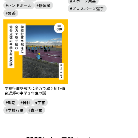
スポーツ用品
ハンドボール
新体操
プロスポーツ選手
お茶
学校行事や部活に全力で取り組む仙
台近郊の中学３年生の話
部活
神社
宇宙
学校行事
食べ物