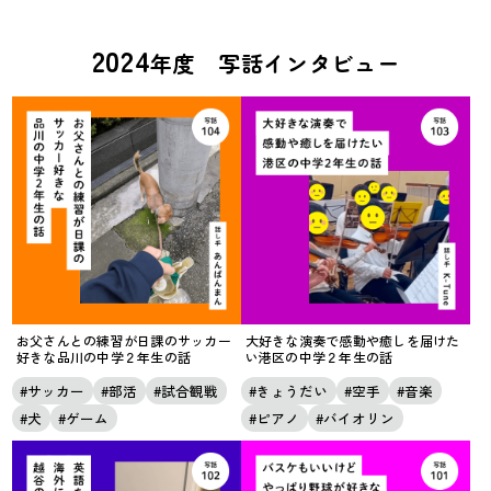
2024
年度 写話インタビュー
お父さんとの練習が日課のサッカー
大好きな演奏で感動や癒しを届けた
好きな品川の中学２年生の話
い港区の中学２年生の話
サッカー
部活
試合観戦
きょうだい
空手
音楽
犬
ゲーム
ピアノ
バイオリン