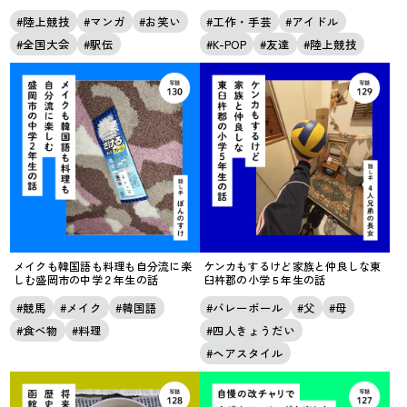
陸上競技
マンガ
お笑い
工作・手芸
アイドル
全国大会
駅伝
K-POP
友達
陸上競技
メイクも韓国語も料理も自分流に楽
ケンカもするけど家族と仲良しな東
しむ盛岡市の中学２年生の話
臼杵郡の小学５年生の話
競馬
メイク
韓国語
バレーボール
父
母
食べ物
料理
四人きょうだい
ヘアスタイル