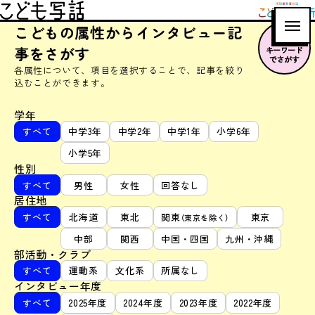
博報堂教育財団
こども写話
こどもの属性からインタビュー記
こども研究所
事をさがす
キーワード
でさがす
各属性について、項目を選択することで、記事を絞り
込むことができます。
学年
すべて
中学3年
中学2年
中学1年
小学6年
小学5年
性別
すべて
男性
女性
回答なし
居住地
すべて
北海道
東北
関東
東京
（東京を除く）
中部
関西
中国・四国
九州・沖縄
部活動・クラブ
すべて
運動系
文化系
所属なし
インタビュー年度
すべて
2025年度
2024年度
2023年度
2022年度