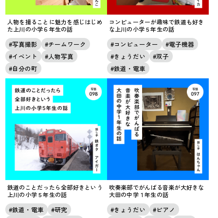
人物を撮ることに魅力を感じはじめ
コンピューターが趣味で鉄道も好き
た上川の小学６年生の話
な上川の小学５年生の話
写真撮影
チームワーク
コンピューター
電子機器
イベント
人物写真
きょうだい
双子
自分の町
鉄道・電車
鉄道のことだったら全部好きという
吹奏楽部でがんばる音楽が大好きな
上川の小学５年生の話
大田の中学１年生の話
鉄道・電車
研究
きょうだい
ピアノ