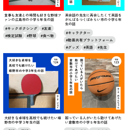
食事も友達との時間も好きな野球フ
英会話の先生に再会したくて英語を
ァンの広島市の小学５年生の話
がんばるつくばみらい市の小学６年
生の話
キックボクシング
友達
キャラクター
検定試験
野球
食べ物
動画共有プラットフォーム
グッズ
英語
先生
大好きな卓球を高校でも続けたい嬉
困っている人がいたら助けてあげた
野市の中学３年生の話
い倉敷市の小学５年生の話