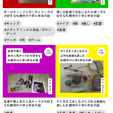
月一はキャンプに行く犬とマンガが
推しの音楽で元気になれる姪っ子大
大好きな札幌市の小学６年生の話
好きな札幌市の小学６年生の話
キャンプ
メイク
姪
推し
恋愛
メディアミックス作品／IPコン
友達
テンツ
マンガ
犬
ゲーム
音楽や歌とあの人気キャラが大好き
やり方を工夫しながら工作も勉強も
な札幌市の小学６年生の話
楽しむ札幌市の小学６年生の話
音楽
工作・手芸
四人きょうだい