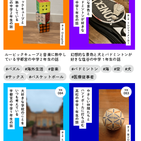
ルービックキューブと音楽に熱中し
幻想的な景色と犬とバドミントンが
ている宇都宮の中学２年生の話
好きな塩谷の中学１年生の話
パズル
海外生活
音楽
バドミントン
海
空
犬
サックス
バスケットボール
医療従事者