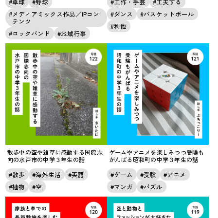
卓球
野球
工作・手芸
工夫する
メディアミックス作品／IPコン
ダンス
バスケットボール
テンツ
利他
ロックバンド
地域行事
散歩中の空や雑草に感動する国際志
ゲームやアニメを楽しみつつ受験も
向の水戸市の中学３年生の話
がんばる昭和町の中学３年生の話
散歩
海外生活
英語
ゲーム
受験
アニメ
植物
空
マンガ
パズル