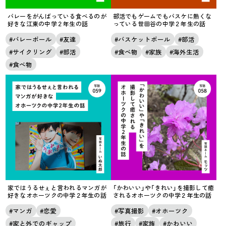
バレーをがんばっている食べるのが
部活でもゲームでもバスケに熱くな
好きな江東の中学２年生の話
っている世田谷の中学２年生の話
バレーボール
友達
バスケットボール
部活
サイクリング
部活
食べ物
家族
海外生活
食べ物
家ではうるせぇと言われるマンガが
「かわいい」や「きれい」を撮影して癒
好きなオホーツクの中学２年生の話
されるオホーツクの中学２年生の話
マンガ
恋愛
写真撮影
オホーツク
家と外でのギャップ
旅行
家族
かわいい