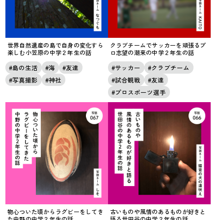
世界自然遺産の島で自身の変化すら
クラブチームでサッカーを頑張るプ
楽しむ小笠原の中学２年生の話
ロ志望の潮来の中学２年生の話
島の生活
海
友達
サッカー
クラブチーム
写真撮影
神社
試合観戦
友達
プロスポーツ選手
物心ついた頃からラグビーをしてき
古いものや風情のあるものが好きと
た中野の中学２年生の話
語る世田谷の中学２年生の話