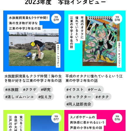
2023
年度 写話インタビュー
水族館飼育員もクラゲ仲間！海の生
平成のオタクに憧れているという江
き物が好きな江東の中学２年生の話
東の中学２年生の話
水族館
クラゲ
研究
イラスト
ゲーム
消しゴムハンコ
伝え方
キャラクター
オタク
同人誌即売会