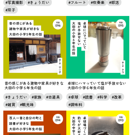
写真撮影
きょうだい
フルート
吹奏楽
部活
双子
昔の感じがある建物や家具が好きな
卓球にハマっていて塩が手放せない
大田の小学５年生の話
大田の小学６年生の話
きょうだい
家族
古道具
卓球
読書
科学
改革
雑貨
観光地
調味料