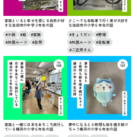
家族といると幸せを感じる自然が好
どこへでも自転車で行く弟が大好き
きな池田市の中学３年生の話
な池田市の小学６年生の話
小説
絵
家族
きょうだい
野球
外国ルーツ
自然
外国ルーツ
自転車
ご近所さん
家族と一緒に日本をあちこち旅行し
夢中になると５時間も絵を描き続け
ている横浜の小学６年生の話
ちゃう横浜の小学６年生の話