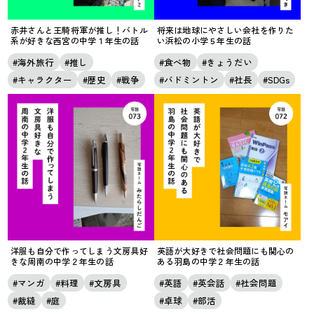
赤井さんと王騎将軍が推し！バトル
将来は地球にやさしい会社を作りた
系が好きな西宮の中学１年生の話
い浜松の小学５年生の話
海外旅行
推し
食べ物
きょうだい
キャラクター
歴史
戦争
バドミントン
社長
SDGs
洋服も自分で作ってしまう文房具好
英語が大好きで社会問題にも関心の
きな周南の中学２年生の話
ある羽島の中学２年生の話
マンガ
料理
文房具
英語
英会話
社会問題
裁縫
庭
卓球
部活