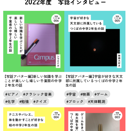
2022
年度 写話インタビュー
【写話アバター編】新しい知識を学ぶ
【写話アバター編】宇宙が好きな天文
ことが楽しいし嬉しい千葉県の中学
部に所属しているつくばの中学２年
２年生の話
生の話
ピアノ
クラシック音楽
宇宙
映画
ゲーム
化学
勉強
クイズ
ブロック
天体観測