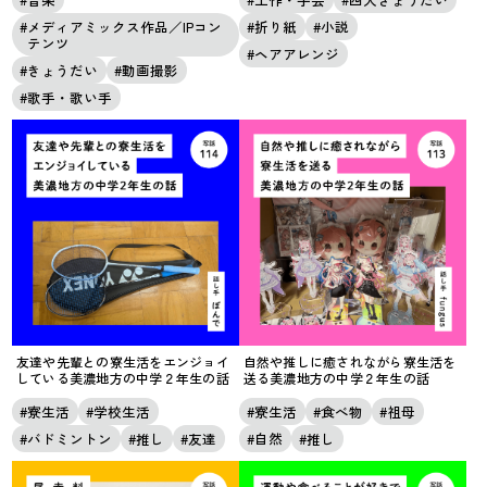
メディアミックス作品／IPコン
折り紙
小説
テンツ
ヘアアレンジ
きょうだい
動画撮影
歌手・歌い手
友達や先輩との寮生活をエンジョイ
自然や推しに癒されながら寮生活を
している美濃地方の中学２年生の話
送る美濃地方の中学２年生の話
寮生活
学校生活
寮生活
食べ物
祖母
バドミントン
推し
友達
自然
推し