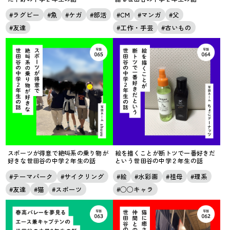
ラグビー
魚
ケガ
部活
CM
マンガ
父
友達
工作・手芸
古いもの
スポーツが得意で絶叫系の乗り物が
絵を描くことが断トツで一番好きだ
好きな世田谷の中学２年生の話
という世田谷の中学２年生の話
テーマパーク
サイクリング
絵
水彩画
祖母
理系
友達
猫
スポーツ
◯◯キャラ