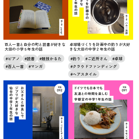
百人一首と自分の町と読書が好きな
卓球場づくりを計画中の釣りが大好
大田の小学５年生の話
きな大田の中学２年生の話
ピアノ
読書
競技かるた
釣り
ご近所さん
卓球
百人一首
マンガ
クラウドファンディング
ヘアスタイル