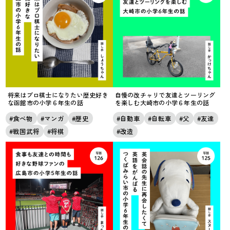
将来はプロ棋士になりたい歴史好き
自慢の改チャリで友達とツーリング
な函館市の小学６年生の話
を楽しむ大崎市の小学６年生の話
食べ物
マンガ
歴史
自動車
自転車
父
友達
戦国武将
将棋
改造