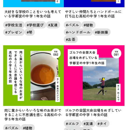
大好きな学校のことをいつも考えて
やさしい仲間たちとハンドボールに
いる宇都宮の中学１年生の話
打ち込む高松の中学１年生の話
学校生活
学校選び
友達
パズル
植物
プレゼン
琴
ハンドボール
新体操
お茶
同じ葉からいろいろな味のお茶がで
ゴルフの全国大会出場をめざしてい
きることに不思議を感じる高松の小
る宇都宮の中学１年生の話
学５年生の話
ゴルフ
友達
タイ
パズル
植物