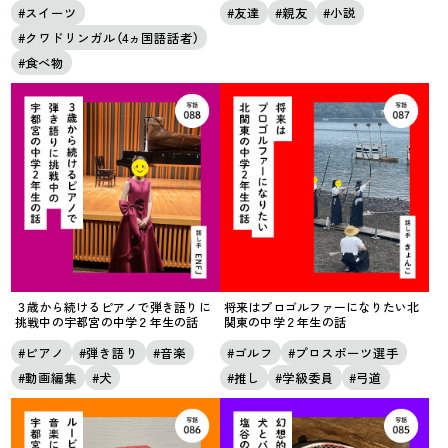
スイーツ
友達
親友
小説
クワドリンガル（4ヵ国語話者）
食べ物
３歳から続けるピアノで弾き語りに
将来はプロゴルファーになりたい北
挑戦中の宇都宮の中学２年生の話
関東の中学２年生の話
ピアノ
弾き語り
音楽
ゴルフ
プロスポーツ選手
動画編集
犬
推し
学級委員
弓道